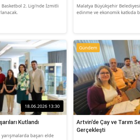
Basketbol 2. Ligi’nde İzmitli
Malatya Büyükşehir Belediyesi
rlanacak.
edinme ve ekonomik katkıda b
Gündem
18.06.2026 13:30
arıları Kutlandı
Artvin'de Çay ve Tarım Se
Gerçekleşti
 yarışmalarda başarı elde