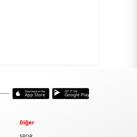
Download on the
GET IT ON
App Store
Google Play
Diğer
SPOR