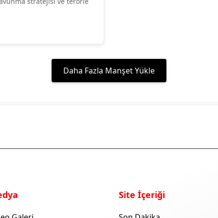
avunma stratejisi ve terörle
Daha Fazla Manşet Yükle
edya
Site İçeriği
eo Galeri
Son Dakika