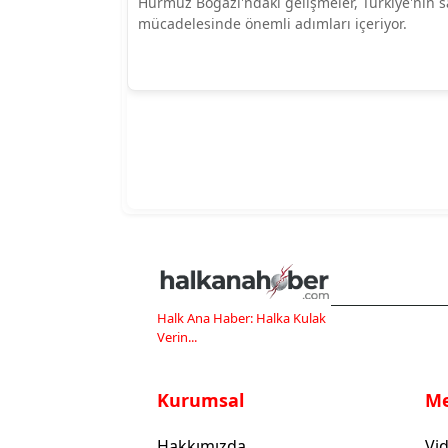
Hürmüz Boğazı'ndaki gelişmeler, Türkiye'nin s
mücadelesinde önemli adımları içeriyor.
Halk Ana Haber: Halka Kulak
Verin...
Kurumsal
M
Hakkımızda
Vid